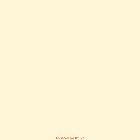
LICENÇA: CC-BY-SA