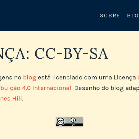
SOBRE
BL
NÇA: CC-BY-SA
gens no
blog
está licenciado com uma Licença
uição 4.0 Internacional
. Desenho do blog ada
nes Hill
.